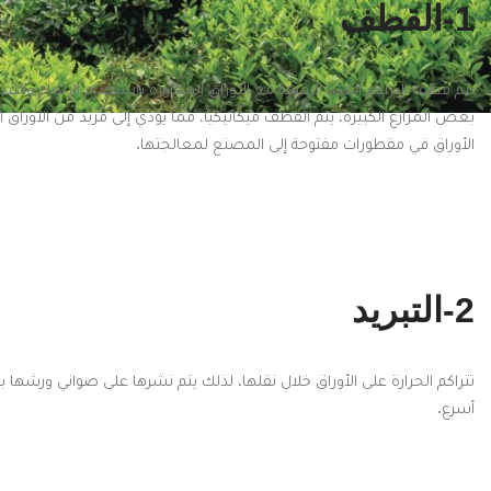
1-القطف
يتم قطف البراعم العليا الرقيقة مع الأوراق المجاورة باستخدام الإبهام وا
بعض المزارع الكبيرة، يتم القطف ميكانيكياً، مما يؤدي إلى مزيد من الأوراق ا
الأوراق في مقطورات مفتوحة إلى المصنع لمعالجتها.
2-التبريد
تتراكم الحرارة على الأوراق خلال نقلها، لذلك يتم نشرها على صواني ورشها ب
أسرع.